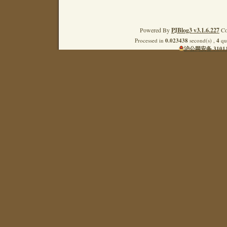
Powered By
PJBlog3 v3.1.6.227
Co
Processed in
0.023438
second(s) ,
4
que
沪公网安备 31011