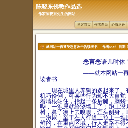
陈晓东佛教作品选
作家陈晓东先生的网站
博客首页
作者自白
心海泛舟
作者:c-xd 日期:20
就网站一再遭受恶意攻击告读者书
恶言恶语几时休
——就本网站一再
读者书
现在城里人养狗的多起来了。有
机巧伶俐，可某些行为却不大自觉
着墙根站住，抬起一条后腿，脑袋
哔，一泡尿就给浇墙上了；跑上没
树，鼻子凑上去嗅嗅，歪头侧身，
一泡尿；至于在人行道上拉上一堆
鲜的，在重点区域，行人走路不得