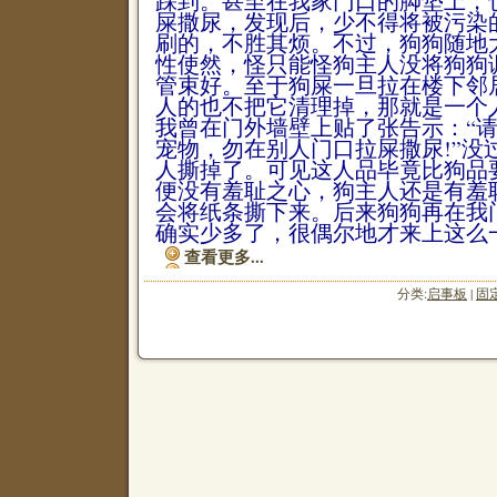
踩到。甚至在我家门口的脚垫上，
屎撒尿，发现后，少不得将被污染
刷的，不胜其烦。不过，狗狗随地
性使然，怪只能怪狗主人没将狗狗
管束好。至于狗屎一旦拉在楼下邻
人的也不把它清理掉，那就是一个
我曾在门外墙壁上贴了张告示：“
宠物，勿在别人门口拉屎撒尿!”没
人撕掉了。可见这人品毕竟比狗品
便没有羞耻之心，狗主人还是有羞
会将纸条撕下来。后来狗狗再在我
确实少多了，很偶尔地才来上这么
查看更多...
分类:
启事板
|
固