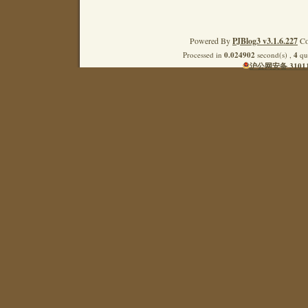
Powered By
PJBlog3 v3.1.6.227
Co
Processed in
0.024902
second(s) ,
4
que
沪公网安备 31011