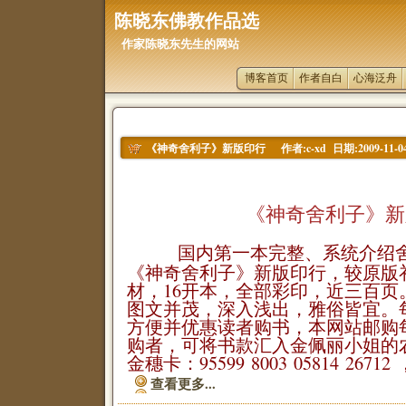
陈晓东佛教作品选
作家陈晓东先生的网站
博客首页
作者自白
心海泛舟
作者:c-xd 日期:2009-11-0
《神奇舍利子》新版印行
《神奇舍利子》新版
国内第一本完整、系统介绍
《神奇舍利子》新版印行，较原版
材，16开本，全部彩印，近三百页
图文并茂，深入浅出，雅俗皆宜。每
方便并优惠读者购书，本网站邮购每
购者，可将书款汇入金佩丽小姐的
金穗卡：95599 8003 05814 26712 
查看更多...