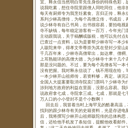
宜。释永信当然明白常先生身份的特殊色彩，
说我吃素，想住寺院里跟僧人同吃同住，他非
每天有厨师专为我烹饪素食。言归正传，释永
系列少林高僧传，为每个高僧立传，书成后，
说少林寺有自己书局，出书很容易，要拍电视
寺不缺钱，每年稳定游客有一百万，今年光门
主动跟我说，关于稿酬或版税，他可以先付点
已查过一点资料，以为是要帮少林寺写一本少
人跋陀来华，得孝文帝尊崇为其在登封少室山
千几百年来，少林寺高僧辈出，如达摩、僧稠
上耳熟能详的高僧大德，为少林寺十来十几个
那是没问题的。不过，要为每个高僧各写一本
没有把握。我对释永信说了，钱不用现在给，
一本少林开山祖师传，若资料够，再定。谈完
全国人大提案要取消寺院卖门票吗？少林寺为
涉到地方政府的利益在里面，没那么容易。我
说政府拿七成，寺院拿三成。七成，那就是七千
万人口的小小登封不是个小数啊！
回去后，我冒着当时上海罕见的酷暑高温，
找到的跟少林寺有关的史籍资料，光是存进电
后，我将撰写少林开山祖师跋陀传的总体构思
信，还给他手机发了条短信，提醒他收看邮件
复：“这二天在外地回去就看。多谢了。”又过