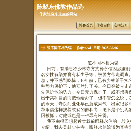
陈晓东佛教作品选
作家陈晓东先生的网站
博客首页
作者自白
心海泛舟
作者:c-xd 日期:2025-08-06
道不同不相为谋
道不同不相为谋
日前，有消息称少林寺方丈释永信因涉嫌刑
名女性有染并育有私生子等，被警方带走调查
息，并不感到吃惊，10年前，已有少林弟子实
种势力保护下，他安然过了关。今日突被带走
先保护他的势力，今日无力保护了，或不想再
出于某种目的而把他给办了。但不管怎么说，
的今天，寺院商业化早已蔚成风气，出家很多
释永信这样披着袈裟的假和尚，绝不是个别现
因被抓，对他或也是一种罪有应得。
我不由得回想起近廿载前跟释永信的一段交
介绍，我去登封少林寺，跟释永信洽谈为其寺