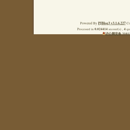
Powered By
PJBlog3 v3.1.6.227
Co
Processed in
0.024414
second(s) ,
4
que
沪公网安备 31011