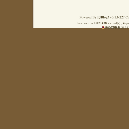
Powered By
PJBlog3 v3.1.6.227
Co
Processed in
0.023438
second(s) ,
4
que
沪公网安备 31011