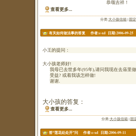
恭颂吉祥！
查看更多...
分类:
大小孩信箱
|
固
作者:c-xd 日期:2006-09-25
有关如何做法事的答复
小王的提问：
大小孩老师好
!
我母已去世多年
(95
年
),
请问我现在去庙里
受益
?
或着我该怎样做
!
谢谢
.
大小孩的答复：
查看更多...
分类:
大小孩信箱
|
固
作者:c-xd 日期:2006-09-11
答“莲花处处开”问