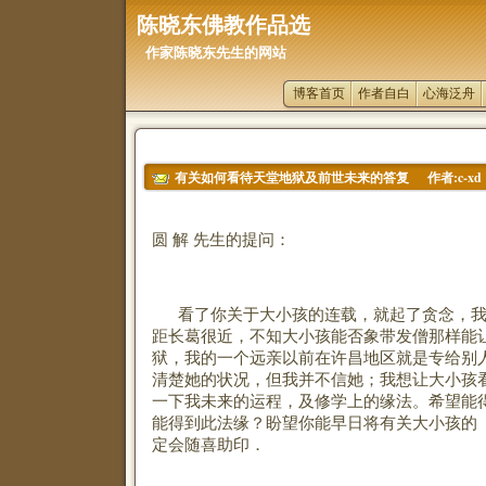
陈晓东佛教作品选
作家陈晓东先生的网站
博客首页
作者自白
心海泛舟
作者:c-xd 
有关如何看待天堂地狱及前世未来的答复
圆
解
先生的提问：
看了你关于大小孩的连载，就起了贪念，
距长葛很近，不知大小孩能否象带发僧那样能
狱，我的一个远亲以前在许昌地区就是专给别
清楚她的状况，但我并不信她；我想让大小孩
一下我未来的运程，及修学上的缘法。希望能
能得到此法缘？盼望你能早日将有关大小孩的
定会随喜助印．