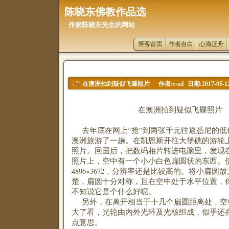
陈晓东佛教作品选
作家陈晓东先生的网站
博客首页
作者自白
心海泛舟
作者:c-xd 日期:2017-05-1
在澳洲拍到疑似飞碟照片
在澳洲拍到疑似飞碟照片
去年底在网上“抢”到两张千元往返悉尼的低
澳洲旅游了一趟。在凯恩斯开往大堡礁的游轮
照片。回国后，把数码相片转进电脑里，发现在一张
照片上，空中有一个小小白色扁圆状的东西。
4896×3672，分辨率还是比较高的。将小扁
楚，扁圆十分对称，且在空中处于水平位置，
不知说它是个什么好呢。
另外，在离开相当于十几个扁圆距离处，空
大了看，光轮由内外光环及光核组成，似乎还
点意思。