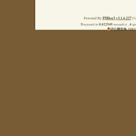
Powered By
PJBlog3 v3.1.6.227
Co
Processed in
0.022949
second(s) ,
4
que
沪公网安备 31011