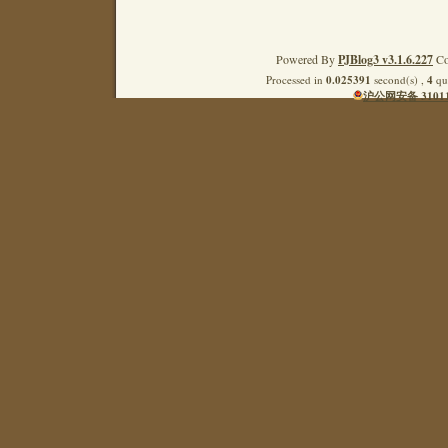
Powered By
PJBlog3 v3.1.6.227
Co
Processed in
0.025391
second(s) ,
4
que
沪公网安备 31011