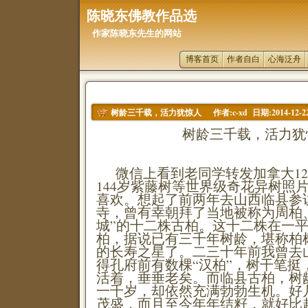
陈晓东佛教作品选
作家陈晓东先生的网站
博客首页
作者自白
心海泛舟
作者:c-xd 日期:2014-12-2
树龄三千载，活力犹惊人
树龄三千载，活力犹
微信上看到老同学转发加拿大12
144岁紫藤树等世界级奇花异树照
喜欢。想起了前两年去山西临县参
寺，曾有幸朝拜了当地被称为周柏
城”的十二株古柏。这十二株在一
柏，据说已有三千年树龄，堪称柏
的长寿之星了。二三十年前我曾去
得孔府前有数棵“汉柏”，树干笔挺
活着，垂垂老矣。而临县古柏，树
一千岁，却依然充满勃勃生机。好
茂盛，而且至今年年结籽，就好比