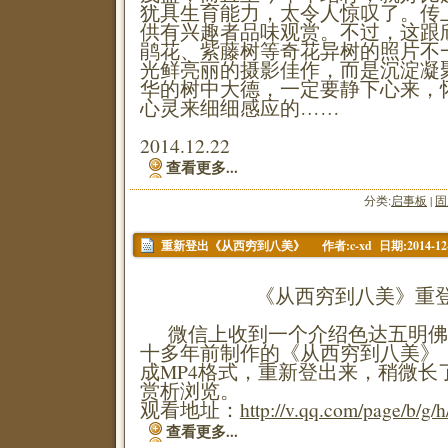
犹具生育能力，太令人惊叹了。传
供有兴趣者品味观赏。不过，这跟
鹃花、紫藤树等奇花异树的照片不
光鲜亮丽的摄影佳作，而是沉淀凝
华的树中大德，一定要静下心来，
心灵来细细感应的……
2014.12.22
查看更多...
分类:
启事板
|
固
作者:c-xd 日期:2014-12
重新登出《从西穷到八美》
《从西穷到八美》重
微信上收到一个介绍色达五明佛
十多年前制作的《从西穷到八美》
成MP4格式，重新登出来，稍微长
赏析浏览。
观看地址：
http://v.qq.com/page/b/g
查看更多...