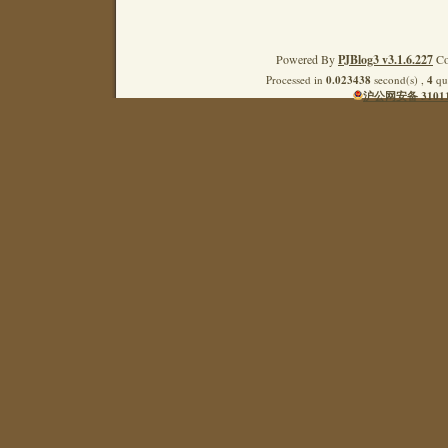
Powered By
PJBlog3 v3.1.6.227
Co
Processed in
0.023438
second(s) ,
4
que
沪公网安备 31011