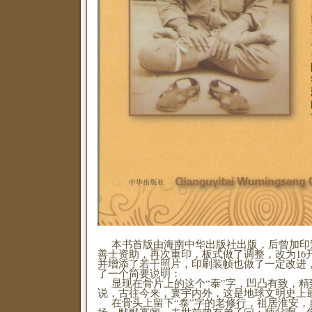
本书首版由海南中华出版社出版，后曾加印
善士资助，再次重印，板式做了调整，改为16
并增添了若干照片，印刷装帧也做了一定改进
了一个简要说明：
显现在骨片上的这个“泰”字，凹凸有致，精
说，古往今来，寰宇内外，这是地球文明史上
在骨头上留下“泰”字的老修行，祖居淮安，