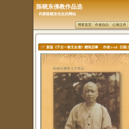
陈晓东佛教作品选
作家陈晓东先生的网站
博客首页
作者自白
心海泛舟
作者:c-xd 日期:20
新版《千古一泰无名僧》赠阅启事