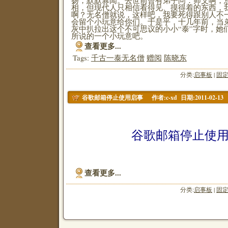
扬，默默寡闻。去世前曾有弟子问：师父啊，
相，但现代人只相信看得见、摸得着的东西，
啊？无名僧就说，这样吧，我要死得跟别人不
会留个小玩意给你们。于是乎，十几年前，当
灰中扒拉出这个不可思议的小小“泰”字时，她
所说的一个小玩意吧。
查看更多...
Tags:
千古一泰无名僧
赠阅
陈晓东
分类:
启事板
|
固
作者:c-xd 日期:2011-02-13
谷歌邮箱停止使用启事
谷歌邮箱停止使
查看更多...
分类:
启事板
|
固