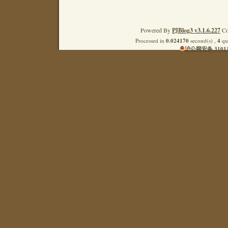
Powered By
PJBlog3 v3.1.6.227
Co
Processed in
0.024170
second(s) ,
4
que
沪公网安备 31011