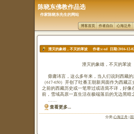
陈晓东佛教作品选
作家陈晓东先生的网站
博客首页
作者自白
心海泛舟
作者:c-xd 日期:2016-12-0
湮灭的象雄，不灭的苯波
湮灭的象雄，不灭的苯波
毋庸讳言，这么多年来，当人们说到西藏的
（617-650）开创了吐番王朝新局面作为西藏
之前的西藏历史或一笔带过或语焉不详，好像
前，雪域高原一直生活在极端落后的无边黑暗
……
查看更多...
分类:
心海泛舟
|
固