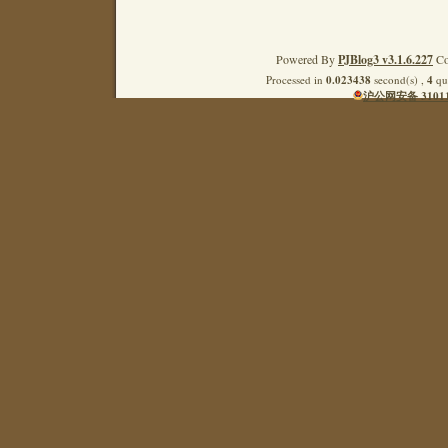
Powered By
PJBlog3 v3.1.6.227
Co
Processed in
0.023438
second(s) ,
4
que
沪公网安备 31011