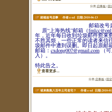
分类:
启事板
|
固
作者:c-xd 日期:2010-06-13
邮箱改号启事
邮箱改号启
原“上海热线”邮箱（
fmlcc@onli
年，近年每日收到垃圾邮件愈来
不胜其烦，一些正常的读者来信
圾邮件中遭到误删。即日起原邮
邮箱：
cxdong007@gmail.com
（可
入）。
特此告之。
查看更多...
分类:
启事板
|
固
作者:c-xd 日期:2010-01
谁来救救八百年土司老宅？