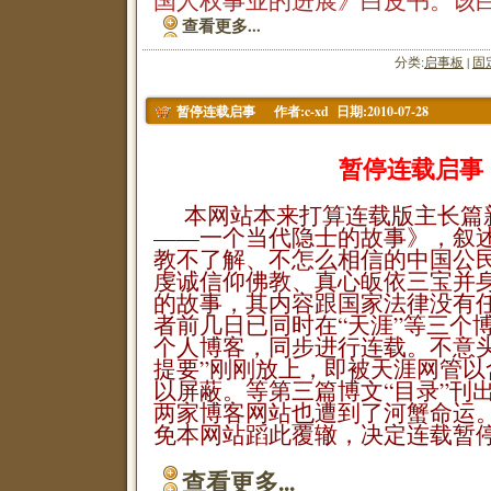
国人权事业的进展》白皮书。该
查看更多...
分类:
启事板
|
固
作者:c-xd 日期:2010-07-28
暂停连载启事
暂停连载启事
本网站本来打算连载版主长篇
——一个当代隐士的故事》，叙
教不了解、不怎么相信的中国公
虔诚信仰佛教、真心皈依三宝并
的故事，其内容跟国家法律没有
者前几日已同时在“天涯”等三个
个人博客，同步进行连载。不意头
提要”刚刚放上，即被天涯网管以
以屏蔽。等第三篇博文“目录”刊
两家博客网站也遭到了河蟹命运
免本网站蹈此覆辙，决定连载暂
查看更多...