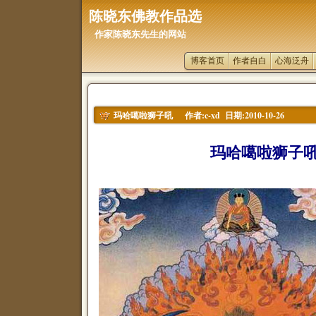
陈晓东佛教作品选
作家陈晓东先生的网站
博客首页
作者自白
心海泛舟
作者:c-xd 日期:2010-10-26
玛哈噶啦狮子吼
玛哈噶啦狮子