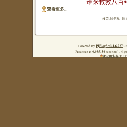
谁来救救八百
查看更多...
分类:
启事板
|
固
Powered By
PJBlog3 v3.1.6.227
Co
Processed in
0.035156
second(s) ,
4
que
沪公网安备 31011