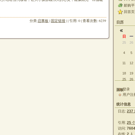
邮购平台
回首页
分类:
启事板
|
固定链接
| | 引用: 0 | 查看次数: 6239
日历
日
一
25
26
4
5
11
12
18
19
25
26
登录
面板
用户注
统计信息
日志:
237
引用:
25
访问:
760
在线:
2
人