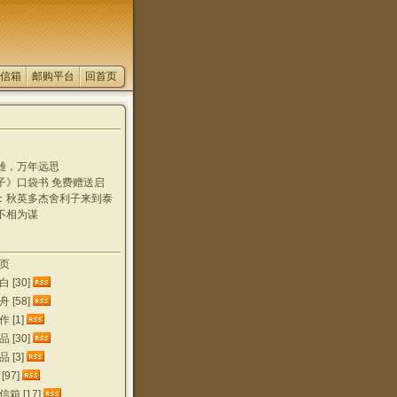
信箱
邮购平台
回首页
雄，万年远思
子》口袋书 免费赠送启
：秋英多杰舍利子来到泰
不相为谋
生出好多新舍利
袅 奇异香兆
 错怪DeepSeek了
epSeek，看似正儿八
页
epseek，怎会连优昙陀
则公然撒谎
 [30]
又见优昙花
苑珠林都...
 [58]
明 方为正道
 [1]
 [30]
 [3]
97]
箱 [17]