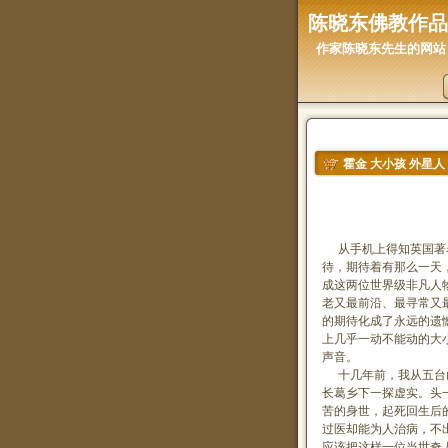
陈晓东佛教作品
作家陈晓东先生的网站
霍金 大小孩 外星人
霍金 大
从手机上得知英国著名
待，期待着有那么一天
成这两位世界级非凡人
老又最前沿、最寻常又
的期待化成了永远的遗
上几乎一动不能动的大
声音。
十几年前，我从五台山
长葛乡下一探虚实。头
苦的身世，起死回生后
过医却能为人治病，不
应该把这样一位当世奇