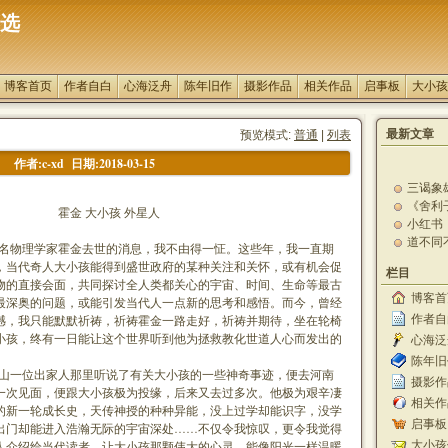
选
博客首页
作者自白
心海泛舟
陈年旧作
摄影作品
相关作品
启事板
大小孩
最新文章
预览模式:
普通
|
列表
作者:c-xd 日期:2018-03-15
三谒象
《舍利
小孩 外星人
小红书
示
道不同
国清迈
物理学家霍金去世的消息，我不由得一怔。这些年，我一直期
香烟轻
，当代奇人大小孩能得到盛世政府的某种关注和关怀，或有机会促
更正一下
栏目
物的直接会面，共同探讨全人类都关心的宇宙、时间、生命等最古
再问De
博客首
最深奥的问题，或能引发当代人一点新的思考和感悟。而今，曾经
对话De
经，实
憾，我只能默默祈祷，祈祷霍金一路走好，祈祷并期待，坐在轮椅
作者自白
廿四载
罗花和法
小孩，终有一日能让这个世界听到他为拯救教化世道人心而发出的
心海泛舟
敬畏神
陈年旧作
一位出家人那里听说了有关大小孩的一些神奇事迹，便去河南
摄影作品
一次见面，便跟大小孩极为投缘，后来又去过多次。他极为艰辛凄
相关作品
的新一轮成长史，天传神授的种种异能，没上过学却能识字，没学
启事板 [
出门却能进入浩瀚无际的宇宙深处……不仅令我惊叹，更令我觉得
人介绍给当代读者，让大小孩那颗伟大的心灵，能像阳光一样温暖
大小孩信