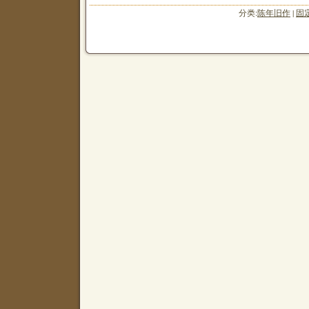
分类:
陈年旧作
|
固