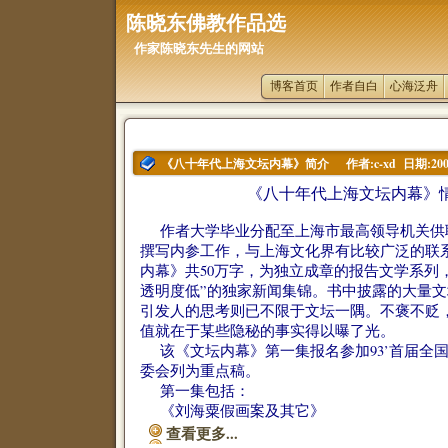
陈晓东佛教作品选
作家陈晓东先生的网站
博客首页
作者自白
心海泛舟
作者:c-xd 日期:2006
《八十年代上海文坛内幕》简介
《八十年代上海文坛内幕》
作者大学毕业分配至上海市最高领导机关供
撰写内参工作，与上海文化界有比较广泛的联
内幕》共50万字，为独立成章的报告文学系列
透明度低”的独家新闻集锦。书中披露的大量
引发人的思考则已不限于文坛一隅。不褒不贬
值就在于某些隐秘的事实得以曝了光。
该《文坛内幕》第一集报名参加93’首届全
委会列为重点稿。
第一集包括：
《刘海粟假画案及其它》
查看更多...