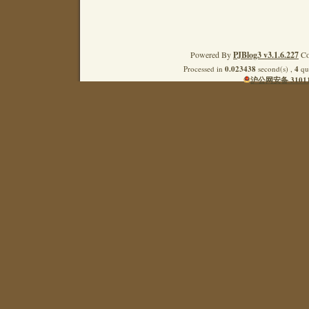
Powered By
PJBlog3 v3.1.6.227
Co
Processed in
0.023438
second(s) ,
4
que
沪公网安备 31011