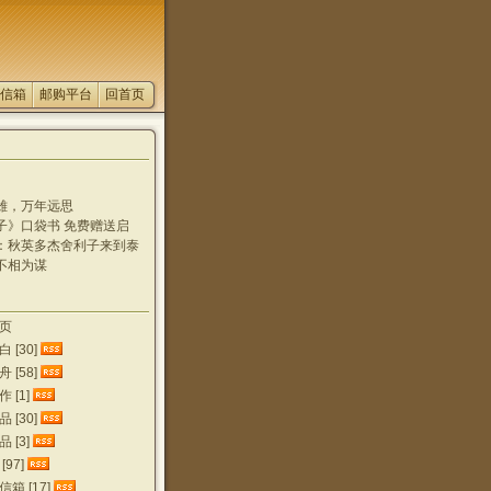
信箱
邮购平台
回首页
雄，万年远思
子》口袋书 免费赠送启
：秋英多杰舍利子来到泰
不相为谋
生出好多新舍利
袅 奇异香兆
 错怪DeepSeek了
epSeek，看似正儿八
页
epseek，怎会连优昙陀
则公然撒谎
 [30]
又见优昙花
苑珠林都...
 [58]
明 方为正道
 [1]
 [30]
 [3]
97]
箱 [17]