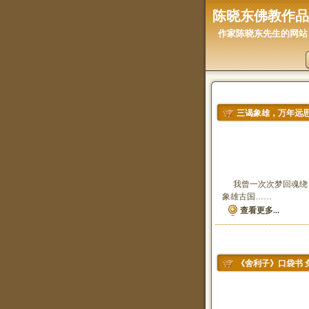
陈晓东佛教作品
作家陈晓东先生的网站
三谒象雄，万年远
三谒象雄
我曾一次次梦回魂绕，
象雄古国……
查看更多...
《舍利子》口袋书 
《舍利子》口