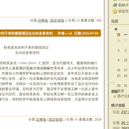
邮购平台
回首页
分类:
启事板
|
固定链接
| | 引用: 0 | 查看次数: 369
日历
作者:c-xd 日期:2026-03-04
舍利子来到泰国清迈生出好多新舍利
日
一
26
27
利子来到泰国清迈
2
3
多新舍利
9
10
英多杰（1941-2010）仁波切，是当代最伟大、极难得的修行
没有世人最看重的显赫活佛或喇嘛世系传承，从少年起很长时间生
16
17
，凭着自小对佛菩萨和金刚上师的坚定信念，多年坚忍不拔在小屋
23
24
于明心见性，成为一位证量极高的当代成就者。当地老乡因其种种
巴称呼他，当我头一次在四川从一位奇僧那里听说了这位当代玛尔
30
31
地想要去拜谒。后经多方打听，最后终于在青海玉树一位友人家中
登录
面板
这位玛尔巴，真名秋英多杰，常驻在离玉树一百公里外的称多县土
用户注
缘巧合，得到闭关中秋英多杰上师殊胜传承加持，乃是我今生所受
。
统计信息
日志:
237
分类:
启事板
|
固定链接
| | 引用: 0 | 查看次数: 2028
引用:
25
访问:
760