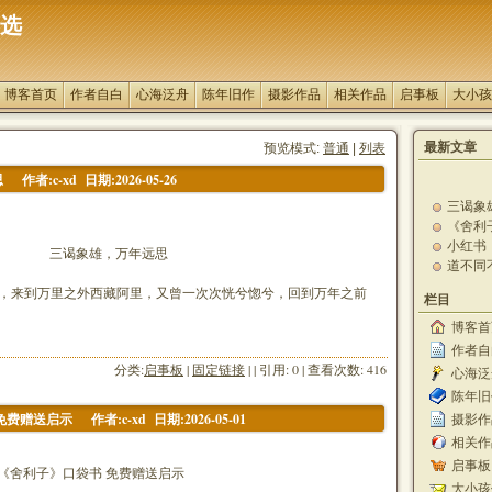
选
博客首页
作者自白
心海泛舟
陈年旧作
摄影作品
相关作品
启事板
大小孩
最新文章
预览模式:
普通
|
列表
作者:c-xd 日期:2026-05-26
思
三谒象
《舍利
小红书
示
，万年远思
道不同
国清迈
香烟轻
来到万里之外西藏阿里，又曾一次次恍兮惚兮，回到万年之前
更正一下
栏目
再问De
博客首
对话De
经，实
作者自白
廿四载
罗花和法
分类:
启事板
|
固定链接
| | 引用: 0 | 查看次数: 416
心海泛舟
敬畏神
陈年旧作
作者:c-xd 日期:2026-05-01
免费赠送启示
摄影作品
相关作品
启事板 [
袋书 免费赠送启示
大小孩信