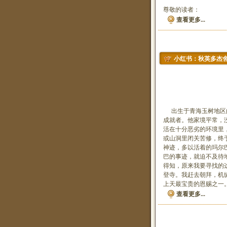
尊敬的读者：
查看更多...
小红书：秋英多杰
秋英多杰舍
生出好
出生于青海玉树地区的秋
成就者。他家境平常，
活在十分恶劣的环境里
或山洞里闭关苦修，终
神迹，多以活着的玛尔
巴的事迹，就迫不及待
得知，原来我要寻找的
登寺。我赶去朝拜，机
上天最宝贵的恩赐之一
查看更多...