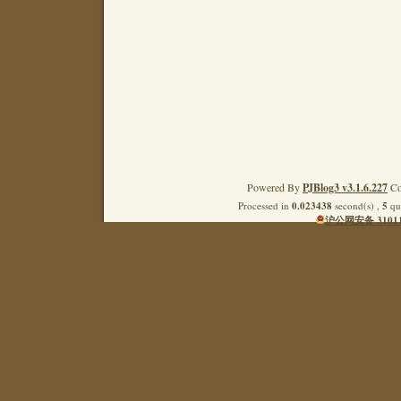
Powered By
PJBlog3 v3.1.6.227
Co
Processed in
0.023438
second(s) ,
5
que
沪公网安备 31011