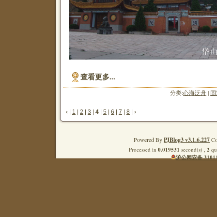
查看更多...
分类:
心海泛舟
|
固
‹
|
1
|
2
|
3
|
4
|
5
|
6
|
7
|
8
|
›
Powered By
PJBlog3 v3.1.6.227
Co
Processed in
0.019531
second(s) ,
2
que
沪公网安备 31011