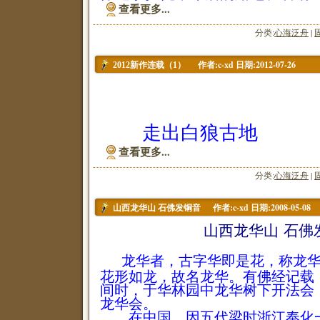
查看更多...
分类:
心海泛舟
|
作者:c-xd 日期:2012-07-26
2012新作连载（1）
走出白狼古地
查看更多...
分类:
心海泛舟
|
作者:c-xd 日期:2008-05-08
山西龙华山 石佛发铜音
山西龙华山 石佛
龙华者，古字华即是花，称龙
花形如龙，故名龙华。有佛经记载
间时，于华林园中龙华树下开法会
龙华会。
在中国，因五代梁时浙江奉化一