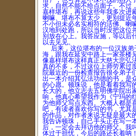
求，自然不能不给点面子。不过
嘉样堪布，再说这些年我多次进
喇嘛、堪布不算太少，更别提近
不小但未必名实相符的活佛、喇
汉地到处跑，所以当时没把这位
别放在心上。我答应施，等以后
以去见见。
后来，这位堪布的一位汉族弟
海，跟我在延安中路上一家茶楼
像嘉样堪布这样真正大慈大悲弘
真的不多，不过这位上师劳累过
院最近的一份检查报告很令弟子
出一本介绍其弘法功德的书，是
的心愿。顿珠说，他是看着我写
长大的，他立志去五明佛学院出
响，他真心希望我作为《宁玛的
为他师父写点东西。大概人都是
吧，有读者喜欢你写的书，尤其
的作品，对作者来说无疑是最大
我告诉顿珠，自己手头正在写一
后，一定会去拜访他的师父。我
体过于担忧，今后的路还长着呐