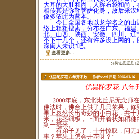
大耳的大肚和尚，人称布袋和尚，
相传其是弥勒菩萨化身，故后来汉
像多依此为蓝本。
今日全国各地以龙华名之的山还
络上粗粗搜索，分布在广东、福建
北、山西、陕西、安徽、四川、辽
不下十几个，还有许多没上网的，
深闺人未识”吧。
查看更多...
分类:
心海泛舟
|
作者:c-xd 日期:2008-03-16
优昙陀罗花 八年开不败
优昙陀罗花 八年
2000年底，东北比丘尼无念师
佛法时，佛台上供了几只苹果，修
果上忽然长出奇妙的小白花，共十
米，花茎细极，上面开着状如稻穗
到一毫米。
有弟子见了，十分惊叹，问无念
事？苹果上怎会开花呀？”