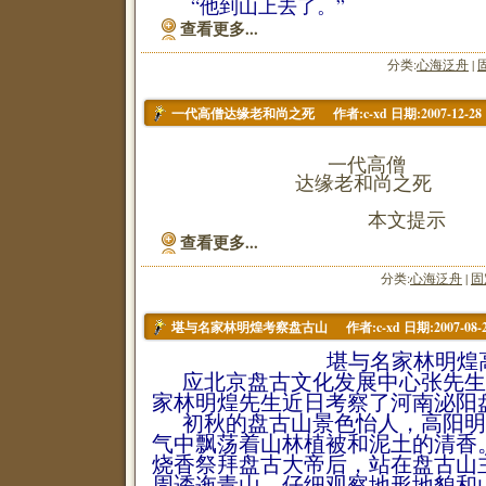
“他到山上去了。”
查看更多...
分类:
心海泛舟
|
作者:c-xd 日期:2007-12-28
一代高僧达缘老和尚之死
一代高僧
达缘老和尚之死
本文提示
查看更多...
分类:
心海泛舟
|
固
作者:c-xd 日期:2007-08-
堪与名家林明煌考察盘古山
堪与名家林明煌高度
应北京盘古文化发展中心张先生
家林明煌先生近日考察了河南泌阳
初秋的盘古山景色怡人，高阳明
气中飘荡着山林植被和泥土的清香
烧香祭拜盘古大帝后，站在盘古山
周逶迤青山，仔细观察地形地貌和