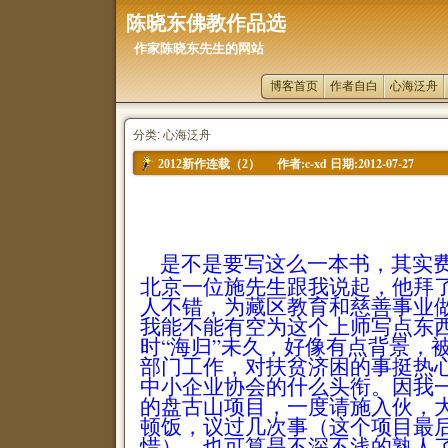
陈晓东佛教作品选
作家陈晓东先生的网站
博客首页
作者自白
心海泛舟
分类: 心海泛舟
作者:c-xd 日期:2012-07-27
2012新作连载（2）
是不是要写这么一本书，其实
北京一位施先生跟我说起，他拜
人不错，为藏区教育和慈善事业
我能不能有空为这个上师写点东
时“海归”未久，好像有点背景，
部门工作，对扶贫济困的事挺热
中小企业协会的什么头衔。因我
的盘古山项目，一度请施入伙，
顿饭，议过几次事（这个项目最
惜），也可算是不深不浅的熟人