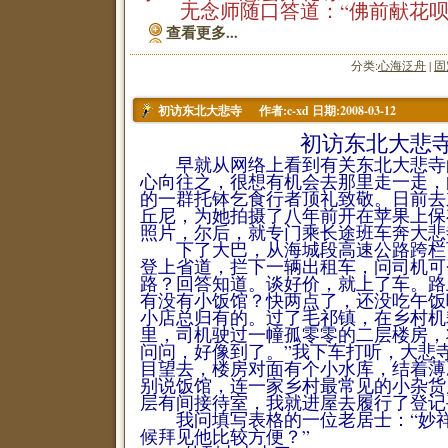
无念师随口答道：“佛前献花呗!
查看更多...
分类:
心海泛舟
|
固
作者:c-xd 日期:2008-03-12
初访东北大悲寺
初访东北大悲
早就从网络上看到有关东北大悲寺
心向往之，很想有机会去那里走一走，
的一群托钵乞食行者顶礼致敬。日前去
丘尼，为她拍摄了八年前开在苹果上保
照片，尔后，就专门乘长途班车奔大悲
下了大巴，从海城段高速公路跨栏
登上省道，拦下一辆出租车，问司机可
路？回答知道。谈好价，就上了车。路
有没有小饭馆？快两点了，还没吃午饭
小店总归有的。过了毛祁镇，在乡村机
里，司机驶过一幢孤零零的二层楼房，
问问，好像到了。”我下车打听，大悲
目望去，楼房对面有个小水库，结着薄
别说饭馆，连一家乡村最常见的小杂货
层有间接待室，我就进屋去履行了登记
我问填写表格的一位老居士：“妙祥
候拜见他比较方便？”