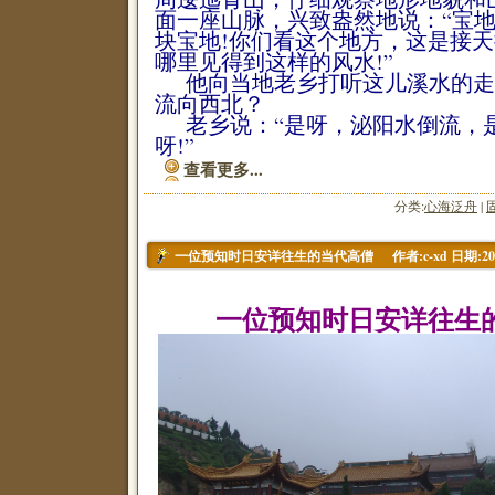
面一座山脉，兴致盎然地说：“宝地
块宝地!你们看这个地方，这是接
哪里见得到这样的风水!”
他向当地老乡打听这儿溪水的走
流向西北？
老乡说：“是呀，泌阳水倒流，
呀!”
查看更多...
分类:
心海泛舟
|
作者:c-xd 日期:200
一位预知时日安详往生的当代高僧
一位预知时日安详往生